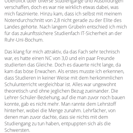
Überblick über diverse Studiengänge und Ausbildungen
verschaffen, doch es war nie wirklich etwas dabei, was
mich faszinierte. Hinzu kam, dass ich selbst mit meinem
Notendurchschnitt von 2,8 nicht gerade zu der Elite des
Landes gehörte. Nach langem Grübeln entschied ich mich
für das zukunftssichere Studienfach IT-Sicherheit an der
Ruhr-Uni-Bochum.
Das klang für mich attraktiv, da das Fach sehr technisch
war, es hatte einen NC von 3,0 und ein paar Freunde
studierten das Gleiche. Doch es dauerte nicht lange, da
kam das böse Erwachen. Als erstes musste ich erkennen,
dass Studieren in keiner Weise mit dem herkömmlichen
Schulunterricht vergleichbar ist. Alles war ungewohnt
theoretisch und ohne jeglichen Bezug zueinander. Die
Lehrer-Schüler-Beziehung, auf die man zuvor noch bauen
konnte, gab es nicht mehr. Man rannte dem Lehrstoff
hinterher, wobei die Menge zunahm. Lehrfächer, von
denen man zuvor dachte, dass sie nichts mit dem
Studiengang zu tun haben, entpuppten sich als die
Schwersten.