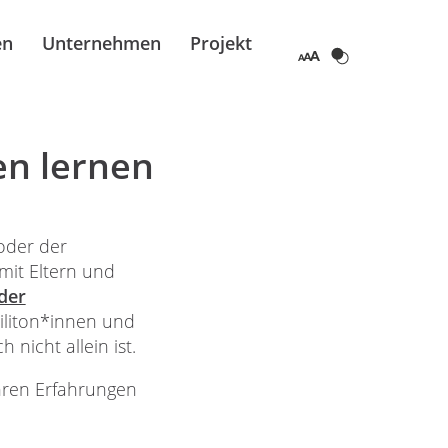
en
Unternehmen
Projekt
en lernen
oder der
it Eltern und
der
iliton*innen und
icht allein ist.
hren Erfahrungen