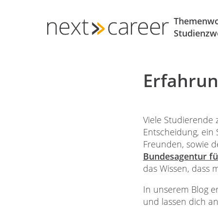
Themenwo
Studienzwe
Zum
Inhalt
springen
Erfahrun
Viele Studierende 
Entscheidung, ein
Freunden, sowie 
Bundesagentur fü
das Wissen, dass m
In unserem Blog e
und lassen dich a