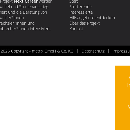
Projekt
Next Career
werden
Start
weifel und Studienausstieg
Studierende
siert und die Beratung von
Interessierte
weifler*innen,
Hilfsangebote entdecken
echsler*innen und
Über das Projekt
bbrecher*innen intensiviert.
Kontakt
2026 Copyright - matrix GmbH & Co. KG
Datenschutz
Impress
I