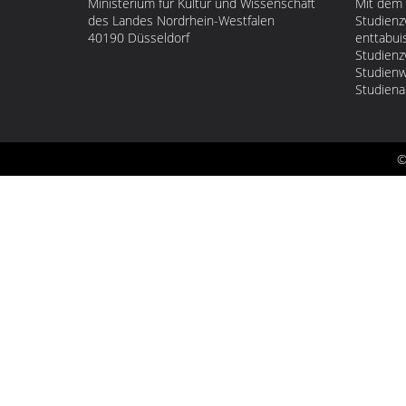
Ministerium für Kultur und Wissenschaft
Mit dem 
des Landes Nordrhein-Westfalen
Studienz
40190 Düsseldorf
enttabui
Studienz
Studienw
Studiena
©