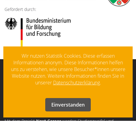
Gefördert durch:
Wir nutzen Statistik Cookies. Diese erfassen
Informationen anonym. Diese Informationen helfen
uns zu verstehen, wie unsere Besucher*innen unsere
KONTAKT
Website nutzen. Weitere Informationen finden Sie in
Ministerium für Kultur und Wissenschaft
unserer
Datenschutzerklärung
.
des Landes Nordrhein-Westfalen
40190 Düsseldorf
Einverstanden
ÜBER NEXT CAREER
Mit dem Projekt
Next Career
werden Studienzweifel und
Studienausstieg enttabuisiert und die Beratung von
Studienzweifler*innen, Studienwechsler*innen und